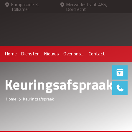
Europakade 3,
Merwedestraat 48S,
Tolkamer
Dordrecht
Home
Diensten
Nieuws
Over ons…
Contact
Home
Diensten
Nieuws
Over ons…
Contact
Keuringsafspraak
Home
Keuringsafspraak