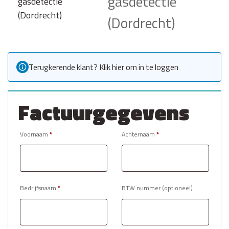
gasdetectie
(Dordrecht)
Terugkerende klant?
Klik hier om in te loggen
Factuurgegevens
Voornaam
*
Achternaam
*
Bedrijfsnaam
*
BTW nummer
(optioneel)