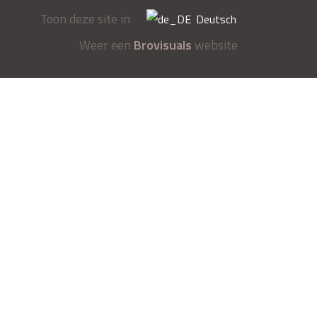
Toon deze site in
Deutsch
Weer een
Brovisuals
website