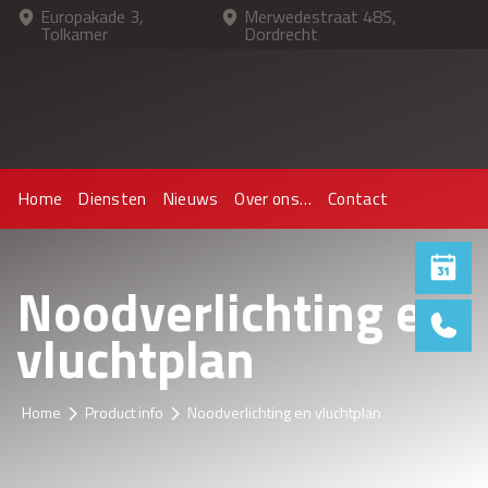
Europakade 3,
Merwedestraat 48S,
Tolkamer
Dordrecht
Home
Diensten
Nieuws
Over ons…
Contact
Home
Diensten
Nieuws
Over ons…
Contact
Noodverlichting en
vluchtplan
Home
Product info
Noodverlichting en vluchtplan